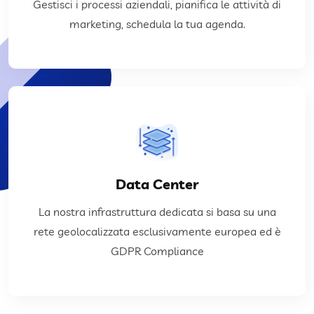
Gestisci i processi aziendali, pianifica le attività di
Uno strumento integrato costruito sopra le tue
marketing, schedula la tua agenda.
Soluzioni CRM, ERP
APPROFONDISCI
delle prestazoni possibili.
Data Center
possibile per dare alle tue applicazioni il massimo
La nostra infrastruttura dedicata si basa su una
elaborative, studieremo la migliore soluzione
rete geolocalizzata esclusivamente europea ed è
Se hai esigenze particolari di banda o di cpacità
GDPR Compliance
Data Center