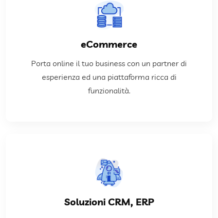
APPROFONDISCI
come Amazon o eBay.
eCommerce
piattaforme di strategia digitale e Marketplace
gestionale, sistema di fatturazione elettronica,
Porta online il tuo business con un partner di
Soluzioni custom che può essere integrata al tuo
esperienza ed una piattaforma ricca di
funzionalità.
eCommerce
APPROFONDISCI
coadiuvandoti nelle attività di gestione.
Soluzioni CRM, ERP
esigenze che si adatta al tuo modo di lavorare