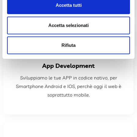
Accetta tutti
Accetta selezionati
APPROFONDISCI
Rifiuta
dispositivi mobili.
App Development
funzionalità delle web application anche sui
Sviluppiamo le tue APP in codice nativo, per
crescita e consente di poter estendere le
l'IOT e lo sviluppo di APP è un mercato in continua
Smartphone Android e IOS, perchè oggi il web è
soprattutto mobile.
App Development